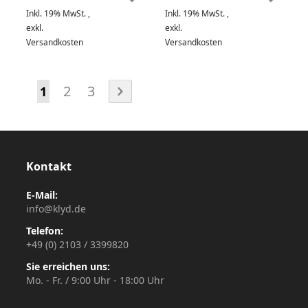
Inkl. 19% MwSt.
,
Inkl. 19% MwSt.
,
exkl.
exkl.
Versandkosten
Versandkosten
Seite
Seite
Seite
Seite
2
3
Sie lesen gerade die Seite
1
Kontakt
E-Mail:
info@klyd.de
Telefon:
+49 (0) 2103 / 3399820
Sie erreichen uns:
Mo. - Fr. / 9:00 Uhr - 18:00 Uhr