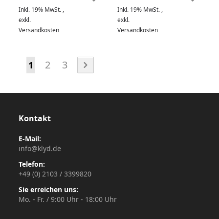
Inkl. 19% MwSt.
,
Inkl. 19% MwSt.
,
exkl.
exkl.
Versandkosten
Versandkosten
Seite
Seite
Seite
Seite
2
3
Sie lesen gerade die Seite
1
Kontakt
E-Mail:
info@klyd.de
Telefon:
+49 (0) 2103 / 3399820
Sie erreichen uns:
Mo. - Fr. / 9:00 Uhr - 18:00 Uhr