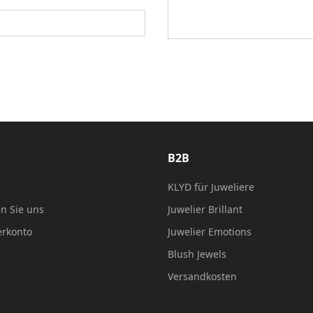
B2B
KLYD für Juweliere
en Sie uns
Juwelier Brillant
erkonto
Juwelier Emotions
Blush Jewels
Versandkosten