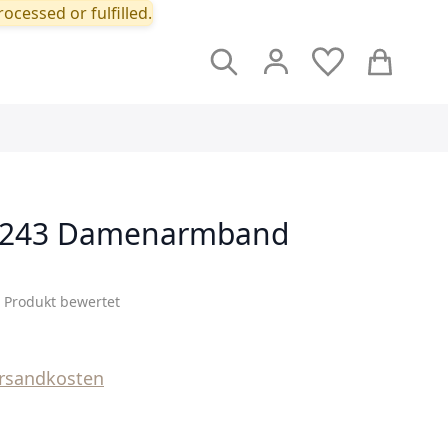
ocessed or fulfilled.
Suche
Cart
7243 Damenarmband
s Produkt bewertet
rsandkosten