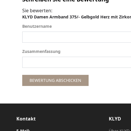
Sie bewerten:
KLYD Damen Armband 375/- Gelbgold Herz mit Zirko
Benutzername
Benutzername
Zusammenfassung
Zusammenfassung
BEWERTUNG ABSCHICKEN
Kontakt
KLYD
E-Mail:
Über KLYD