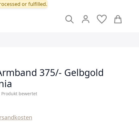
ocessed or fulfilled.
Suche
Cart
rmband 375/- Gelbgold
nia
s Produkt bewertet
rsandkosten