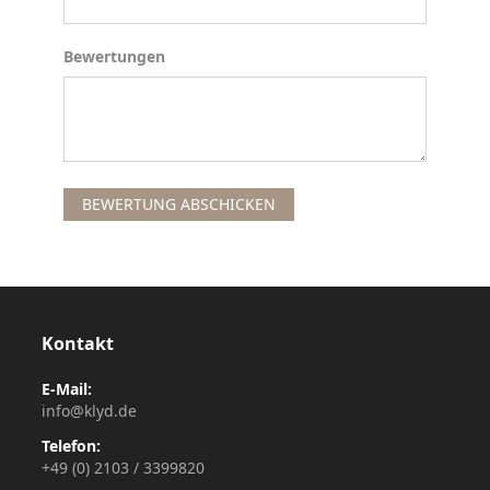
Bewertungen
Bewertungen
BEWERTUNG ABSCHICKEN
Kontakt
E-Mail:
info@klyd.de
Telefon:
+49 (0) 2103 / 3399820