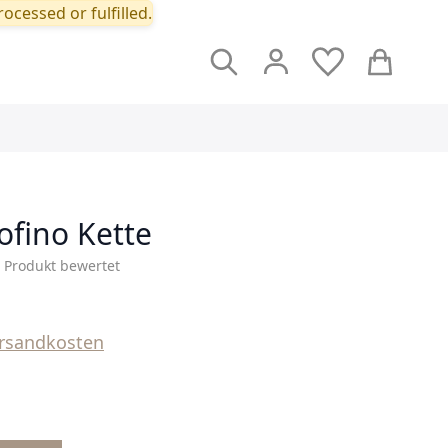
ocessed or fulfilled.
Suche
Cart
tofino Kette
s Produkt bewertet
rsandkosten