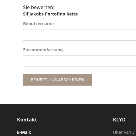
Sie bewerten:
Sif Jakobs Portofino Kette
Benutzername
Benutzername
Zusammenfassung
Zusammenfassung
BEWERTUNG ABSCHICKEN
Kontakt
KLYD
E-Mail:
Über KLYD