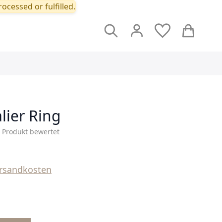
ocessed or fulfilled.
Suche
Cart
ier Ring
s Produkt bewertet
rsandkosten