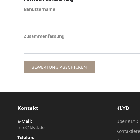
Benutzername
Benutzername
Zusammenfassung
Zusammenfassung
BEWERTUNG ABSCHICKEN
Kontakt
KLYD
E-Mail:
Über KLYD
info@klyd.de
Kontaktier
Telefon: