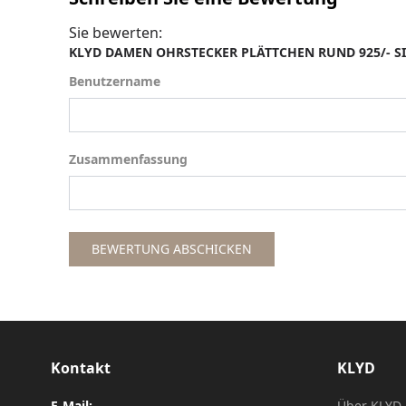
Sie bewerten:
KLYD DAMEN OHRSTECKER PLÄTTCHEN RUND 925/- S
Benutzername
Benutzername
Zusammenfassung
Zusammenfassung
BEWERTUNG ABSCHICKEN
Kontakt
KLYD
E-Mail:
Über KLYD