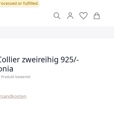
ocessed or fulfilled.
Suche
Cart
llier zweireihig 925/-
onia
s Produkt bewertet
rsandkosten