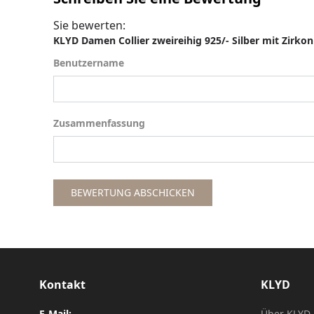
Sie bewerten:
KLYD Damen Collier zweireihig 925/- Silber mit Zirkon
Benutzername
Benutzername
Zusammenfassung
Zusammenfassung
BEWERTUNG ABSCHICKEN
Kontakt
KLYD
E-Mail:
Über KLYD