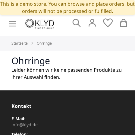
This is a demo store. You can browse and place orders, but
orders will not be processed or fulfilled.
Suche
Cart
Startseite
Ohrringe
Ohrringe
Leider können wir keine passenden Produkte zu
ihrer Auswahl finden.
Kontakt
E-Mail:
info@klyd.de
Telefon: